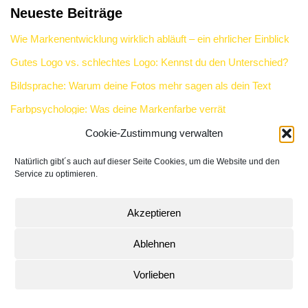
Neueste Beiträge
Wie Markenentwicklung wirklich abläuft – ein ehrlicher Einblick
Gutes Logo vs. schlechtes Logo: Kennst du den Unterschied?
Bildsprache: Warum deine Fotos mehr sagen als dein Text
Farbpsychologie: Was deine Markenfarbe verrät
Buckminster Fuller und Markenentwicklung
Cookie-Zustimmung verwalten
Natürlich gibt´s auch auf dieser Seite Cookies, um die Website und den
Service zu optimieren.
Neueste Kommentare
Akzeptieren
Ablehnen
Impressum
Datenschutz
Cookie-Richtlinie (EU)
Vorlieben
2021
| Claudia Vollmer